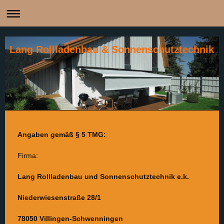
Lang Rollladenbau & Sonnenschutztechnik
Angaben gemäß § 5 TMG:
Firma:
Lang Rollladenbau und Sonnenschutztechnik e.k.
Niederwiesenstraße 28/1
78050 Villingen-Schwenningen